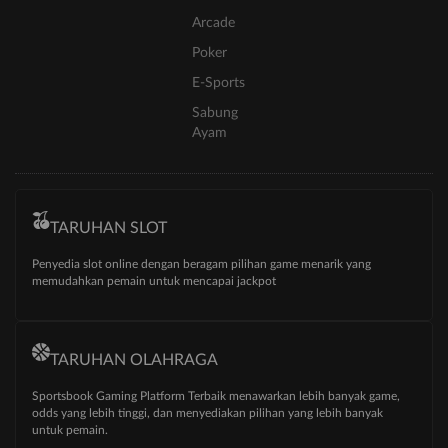
Arcade
Poker
E-Sports
Sabung
Ayam
TARUHAN SLOT
Penyedia slot online dengan beragam pilihan game menarik yang
memudahkan pemain untuk mencapai jackpot
TARUHAN OLAHRAGA
Sportsbook Gaming Platform Terbaik menawarkan lebih banyak game,
odds yang lebih tinggi, dan menyediakan pilihan yang lebih banyak
untuk pemain.