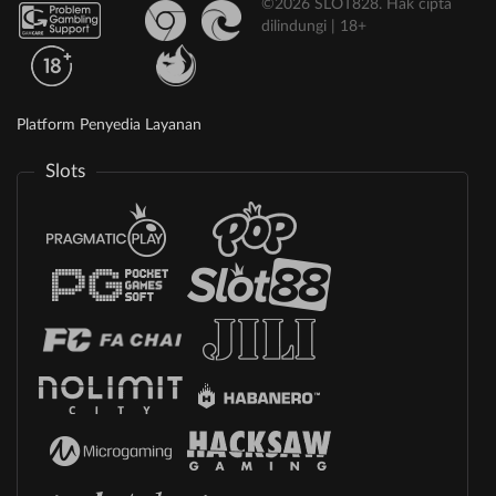
©2026 SLOT828. Hak cipta
dilindungi | 18+
Platform Penyedia Layanan
Slots