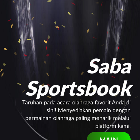
Saba
Sportsbook
Taruhan pada acara olahraga favorit Anda di
sini! Menyediakan pemain dengan
permainan olahraga paling menarik melalui
platform kami.
MAIN