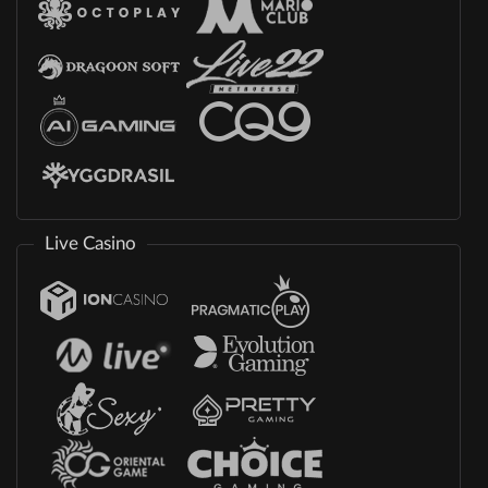
Live Casino