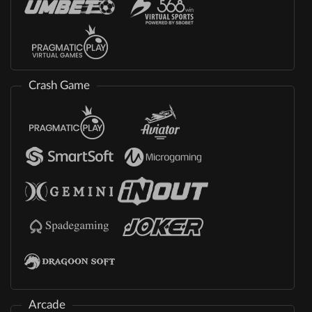
Crash Game
Arcade