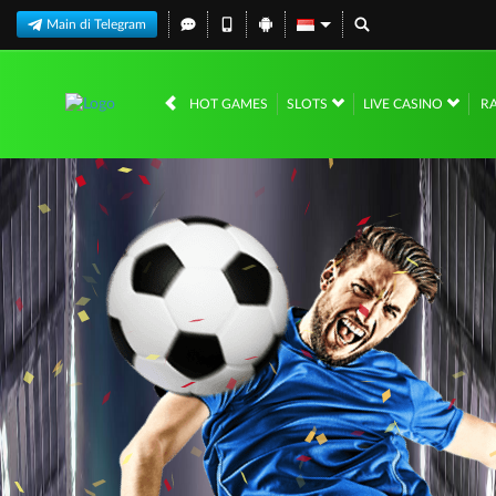
Main di Telegram
HOT GAMES
SLOTS
LIVE CASINO
R