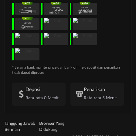
* Selama bank maintenance dan bank offline deposit dan penarikan
tidak dapat diproses
Deposit
Penarikan
Rata-rata 0 Menit
Rata-rata 5 Menit
Tanggung Jawab
Browser Yang
Bermain
Didukung