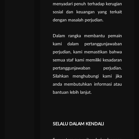
menyadari penuh terhadap kerugian
sosial dan keuangan yang terkait
dengan masalah perjudian.
Dalam rangka membantu pemain
kami dalam pertanggunjawaban
perjudian, kami memastikan bahwa
semua staf kami memiliki kesadaran
pertanggunjawaban perjudian.
Silahkan menghubungi kami jika
anda membutuhkan informasi atau
bantuan lebih lanjut.
SELALU DALAM KENDALI