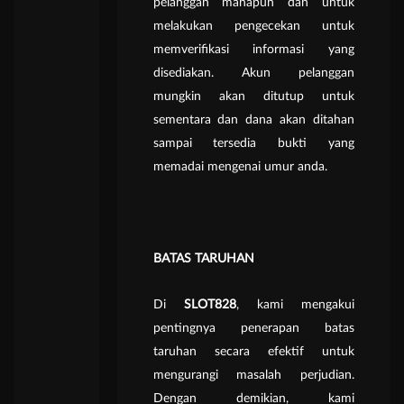
pelanggan manapun dan untuk
melakukan pengecekan untuk
memverifikasi informasi yang
disediakan. Akun pelanggan
mungkin akan ditutup untuk
sementara dan dana akan ditahan
sampai tersedia bukti yang
memadai mengenai umur anda.
BATAS TARUHAN
Di
SLOT828
, kami mengakui
pentingnya penerapan batas
taruhan secara efektif untuk
mengurangi masalah perjudian.
Dengan demikian, kami