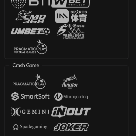
Crash Game