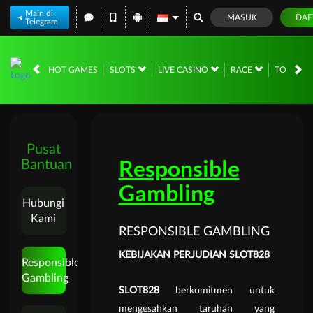
Main di
MASUK
DAF
Telegram
HOT GAMES
SLOTS
LIVE CASINO
RACE
TOGEL
Pusat
Responsible
Bantuan
Gambling
Hubungi
Kami
RESPONSIBLE GAMBLING
KEBIJAKAN PERJUDIAN SLOT828
Responsible
Gambling
SLOT828
berkomitmen untuk
mengesahkan taruhan yang