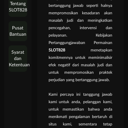
Tentang
bertanggung jawab seperti halnya
SLOT828
mempromosikan kesadaran akan
masalah judi dan meningkatkan
Pusat
pencegahan, intervensi dan
Bantuan
pelayanan. Kebijakan
Pertanggungjawaban Permainan
SLOT828
menetapkan
Syarat
komitmennya untuk meminimalisir
dan
Ketentuan
efek negatif dari masalah judi dan
untuk mempromosikan praktek
perjudian yang bertanggung jawab.
Kami percaya ini tanggung jawab
kami untuk anda, pelanggan kami,
untuk memastikan bahwa anda
menikmati pengalaman bertaruh di
situs kami, sementara tetap