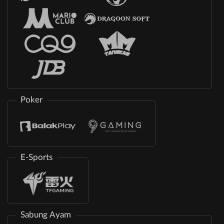
Poker
E-Sports
Sabung Ayam