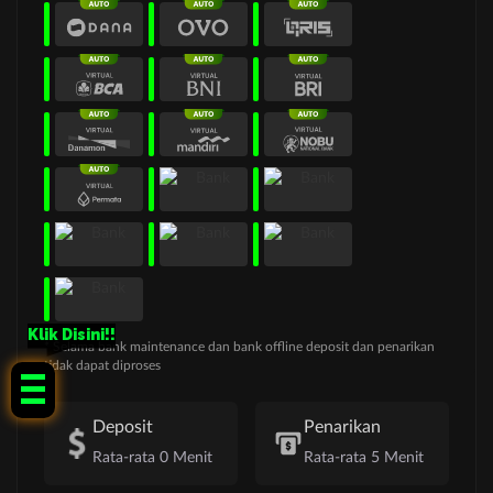
Klik Disini!!
* Selama bank maintenance dan bank offline deposit dan penarikan
tidak dapat diproses
Deposit
Penarikan
Rata-rata 0 Menit
Rata-rata 5 Menit