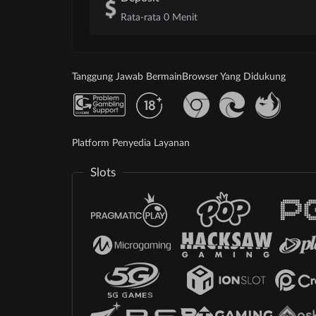
Rata-rata 0 Menit
Tanggung Jawab Bermain
Browser Yang Didukung
Platform Penyedia Layanan
Slots