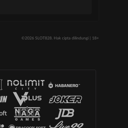
©2026 SLOT828. Hak cipta dilindungi | 18+